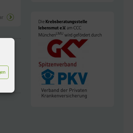
ar
Die
Krebsberatungsstelle
lebensmut e.V.
am CCC
LMU
München
wird gefördert durch
gen